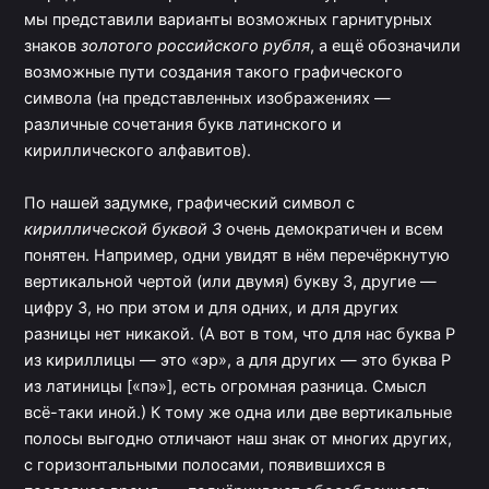
мы представили варианты возможных гарнитурных
знаков
золотого российского рубля
, а ещё обозначили
возможные пути создания такого графического
символа (на представленных изображениях —
различные сочетания букв латинского и
кириллического алфавитов).
По нашей задумке, графический символ с
кириллической буквой З
очень демократичен и всем
понятен. Например, одни увидят в нём перечёркнутую
вертикальной чертой (или двумя) букву З, другие —
цифру 3, но при этом и для одних, и для других
разницы нет никакой. (А вот в том, что для нас буква Р
из кириллицы — это «эр», а для других — это буква P
из латиницы [«пэ»], есть огромная разница. Смысл
всё-таки иной.) К тому же одна или две вертикальные
полосы выгодно отличают наш знак от многих других,
с горизонтальными полосами, появившихся в