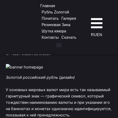
Перейти
Главная
к
Рубль Zолотой
содержимому
Почитать
Галерея
Резиновая Зина
Шутка юмора
Конкурсная работа от
RU
EN
Контакты
Скачать
«Студия ТЕСЕТ»
Рубль Zолотой
Резиновая Зина
От
TESET Studio
/
20.10.2024
Золотой российский рубль (дизайн)
У основных мировых валют мира есть так называемый
гарнитурный знак — графический символ, который
тождествен наименованию валюты и при указании его
на банкнотах и монетах однозначно идентифицируется,
показывая к ней принадлежность.