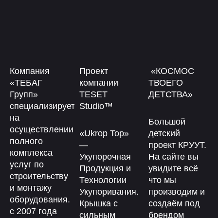
Компания
Проект
«КОСМОС
«ТЕБАГ
компании
ТВОЕГО
Групп»
TESET
ДЕТСТВА»
специализируется
Studio™
на
Большой
осуществлении
«Ukrop Top»
детский
полного
—
проект КРУУТ.
комплекса
Укупорочная
На сайте вы
услуг по
Продукция и
увидите всё
строительству
Технологии
что мы
и монтажу
Укупоривания​.
производим и
оборудования.
Крышка с
создаём под
с 2007 года
сильным
брендом