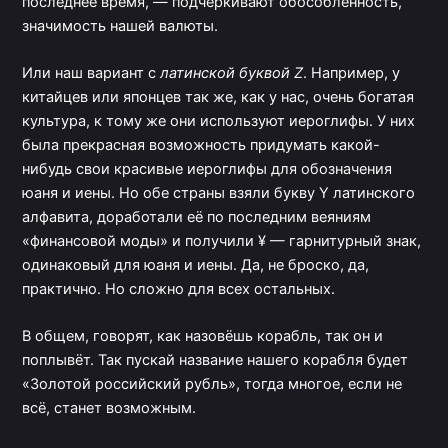
последнее время, — подчёркивают обособленность,
значимость нашей валюты.
Или наш вариант с
латинской буквой Z
. Например, у
китайцев или японцев так же, как у нас, очень богатая
культура, к тому же они используют иероглифы. У них
была прекрасная возможность придумать какой-
нибудь свои красивые иероглифы для обозначения
юаня и иены. Но обе страны взяли букву Y латинского
алфавита, доработали её по последним веяниям
«финансовой моды» и получили ¥ — гарнитурный знак,
одинаковый для юаня и иены. Да, не броско, да,
практично. Но сложно для всех остальных.
В общем, говорят, как назовёшь корабль, так он и
поплывёт. Так пускай название нашего корабля будет
«Золотой российский рубль», тогда многое, если не
всё, станет возможным.