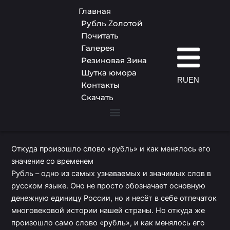
Перейти
Главная
к
Рубль Zолотой
содержимому
Почитать
Галерея
Резиновая Зина
Откуда произошло слово
Шутка юмора
«рубль» и как менялось
RU
EN
Контакты
Скачать
его значение со временем
От
TESET Studio
/
01.12.2024
Рубль Zолотой
Резиновая Зина
Шутка юмора
Откуда произошло слово «рубль» и как менялось его
значение со временем
Рубль – одно из самых узнаваемых и значимых слов в
русском языке. Оно не просто обозначает основную
денежную единицу России, но и несёт в себе отпечаток
многовековой истории нашей страны. Но откуда же
произошло само слово «рубль», и как менялось его