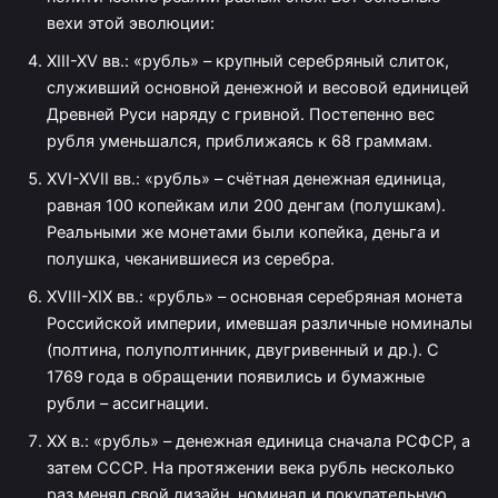
вехи этой эволюции:
XIII-XV вв.: «рубль» – крупный серебряный слиток,
служивший основной денежной и весовой единицей
Древней Руси наряду с гривной. Постепенно вес
рубля уменьшался, приближаясь к 68 граммам.
XVI-XVII вв.: «рубль» – счётная денежная единица,
равная 100 копейкам или 200 денгам (полушкам).
Реальными же монетами были копейка, деньга и
полушка, чеканившиеся из серебра.
XVIII-XIX вв.: «рубль» – основная серебряная монета
Российской империи, имевшая различные номиналы
(полтина, полуполтинник, двугривенный и др.). С
1769 года в обращении появились и бумажные
рубли – ассигнации.
XX в.: «рубль» – денежная единица сначала РСФСР, а
затем СССР. На протяжении века рубль несколько
раз менял свой дизайн, номинал и покупательную