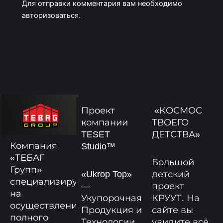
Для отправки комментария вам необходимо
авторизоваться
.
Проект
«КОСМОС
компании
ТВОЕГО
TESET
ДЕТСТВА»
Компания
Studio™
«ТЕБАГ
Большой
Групп»
«Ukrop Top»
детский
специализируется
—
проект
на
Укупорочная
КРУУТ. На
осуществлении
Продукция и
сайте вы
полного
Технологии
увидите всё