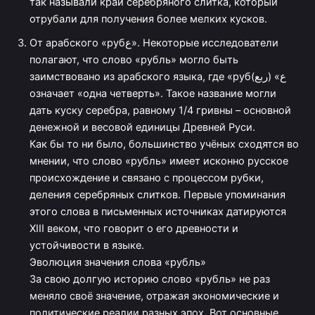
так называли край серебряного слитка, который
отрубали для получения более мелких кусков.
От арабского «рубع». Некоторые исследователи
полагают, что слово «рубль» могло быть
заимствовано из арабского языка, где «рубع» (ربع)
означает «одна четверть». Такое название могли
дать куску серебра, равному 1/4 гривны – основной
денежной и весовой единицы Древней Руси.
Как бы то ни было, большинство учёных сходятся во
мнении, что слово «рубль» имеет исконно русское
происхождение и связано с процессом рубки,
деления серебряных слитков. Первые упоминания
этого слова в письменных источниках датируются
XIII веком, что говорит о его древности и
устойчивости в языке.
Эволюция значения слова «рубль»
За свою долгую историю слово «рубль» не раз
меняло своё значение, отражая экономические и
политические реалии разных эпох. Вот основные